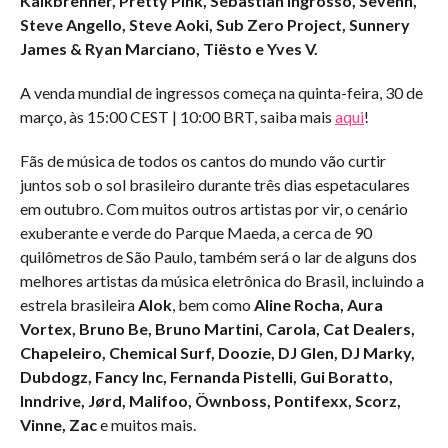
Kalkbrenner, Pretty Pink, Sebastian Ingrosso, Sevenn,
Steve Angello, Steve Aoki, Sub Zero Project, Sunnery
James & Ryan Marciano, Tiësto e Yves V.
A venda mundial de ingressos começa na quinta-feira, 30 de
março, às 15:00 CEST | 10:00 BRT, saiba mais
aqui
!
Fãs de música de todos os cantos do mundo vão curtir
juntos sob o sol brasileiro durante três dias espetaculares
em outubro. Com muitos outros artistas por vir, o cenário
exuberante e verde do Parque Maeda, a cerca de 90
quilômetros de São Paulo, também será o lar de alguns dos
melhores artistas da música eletrônica do Brasil, incluindo a
estrela brasileira
Alok
, bem como
Aline Rocha, Aura
Vortex, Bruno Be, Bruno Martini, Carola, Cat Dealers,
Chapeleiro, Chemical Surf, Doozie, DJ Glen, DJ Marky,
Dubdogz, Fancy Inc, Fernanda Pistelli, Gui Boratto,
Inndrive, Jørd, Malifoo, Öwnboss, Pontifexx, Scorz,
Vinne, Zac
e muitos mais.