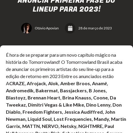
ANUNCIA PRIMEIRA FASE DO
LINEUP PARA 2023!
Otávio Apovian
28 de março de 2023
É hora de se preparar para um novo capítulo mágico na
história do Tomorrowland! O Tomorrowland Brasil acaba
de anunciar os primeiros artistas do seu line-up para a
edição de retorno em 2023 Entre os anunciados estão
A
CRAZE, Afrojack, Alok, Amber Broos, Anamē,
Andromedik, Bakermat, Bassjackers, B Jones,
Blastoyz, Brennan Heart, Brina Knauss, Coone, Da
Tweekaz, Dimitri Vegas & Like Mike, Dino Lenny, Don
Diablo, Freedom Fighters, Jessica Audiffred, John
Newman, Liquid Soul, Lost Frequencies, Mandy, Martin
Garrix, MATTN, NERVO, Netsky, NGHTMRE, Paul