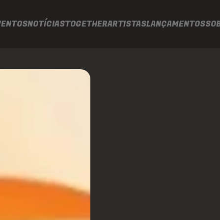
VENTOS
NOTÍCIAS
TOGETHER
ARTISTAS
LANÇAMENTOS
SO