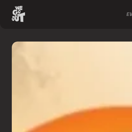
E
Charlotte
De
Witte
Enrico
Sangiuliano
Guy
Gerber
Guy
J
Monolink
Badaro
Beltran
Bhaskar
BLANCAh
Eli
Iwasa
Enrico
&
Carmo
Fran
Bortolossi
Malive
NeoClassic
RUBACK
ZAC