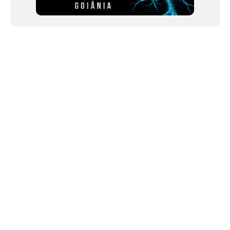
NEWSLETTER
Link copiado!
©2024 We Go Out, todos os direitos reservados. Versao 20250603.
O We Go Out e um site informativo, que publica
noticias
, novidades de