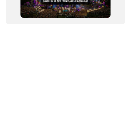
NEWSLETTER
Link copiado!
©2024 We Go Out, todos os direitos reservados. Versao 20250603.