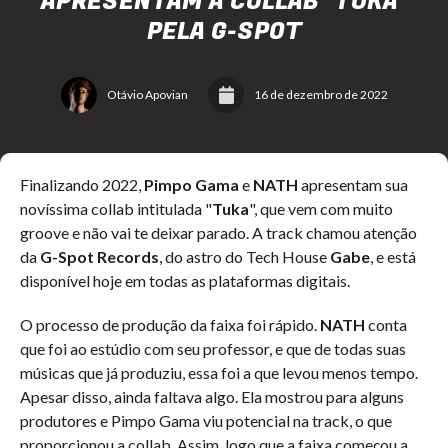
APRESENTAM A COLLAB "TUKA"
PELA G-SPOT
Otávio Apovian
16 de dezembro de 2022
Finalizando 2022,
Pimpo Gama
e
NATH
apresentam sua
novíssima collab intitulada "
Tuka
", que vem com muito
groove e não vai te deixar parado. A track chamou atenção
da
G-Spot Records
, do astro do Tech House
Gabe
, e está
disponível hoje em todas as plataformas digitais.
O processo de produção da faixa foi rápido.
NATH
conta
que foi ao estúdio com seu professor, e que de todas suas
músicas que já produziu, essa foi a que levou menos tempo.
Apesar disso, ainda faltava algo. Ela mostrou para alguns
produtores e Pimpo Gama viu potencial na track, o que
proporcionou a collab. Assim, logo que a faixa começou a