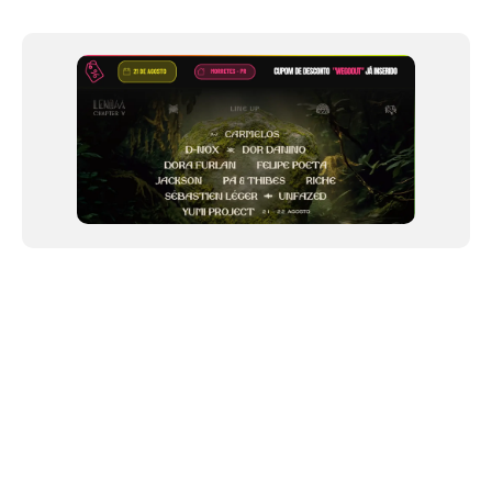
Item
1
of
12
NEWSLETTER