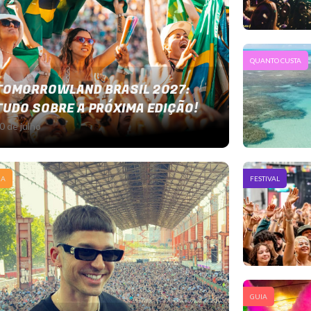
QUANTO CUSTA
TOMORROWLAND BRASIL 2027:
TUDO SOBRE A PRÓXIMA EDIÇÃO!
0 de julho
NA
FESTIVAL
GUIA