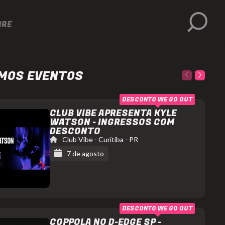
BRE
MOS EVENTOS
DESCONTO WE GO OUT
CLUB VIBE APRESENTA KYLE
ALL NIGHT LO
WATSON - INGRESSOS COM
F
SURREAL PAR
DESCONTO
Club Vibe
-
Curitiba
-
PR
INGRESSOS 
7 de agosto
DESCONTO
Victor Lou
Kyle
Surreal Park
- Cambor
Watson
occlub
Club
15 de agosto
DESCONTO WE GO OUT
Vibe
https://www.instagram.com/clubvibe/
Victo
COPPOLA NO D-EDGE SP -