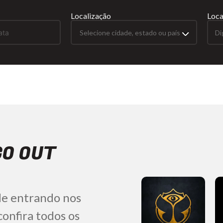
Localização
Loca
Di
GO OUT
de entrando nos
onfira todos os