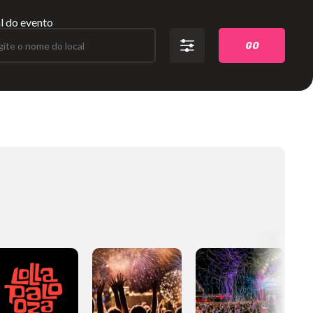
l do evento
GO
gite o nome do local