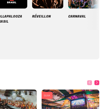
OLLAPALOOZA
RÉVEILLON
CARNAVAL
RASIL
GUIA
G