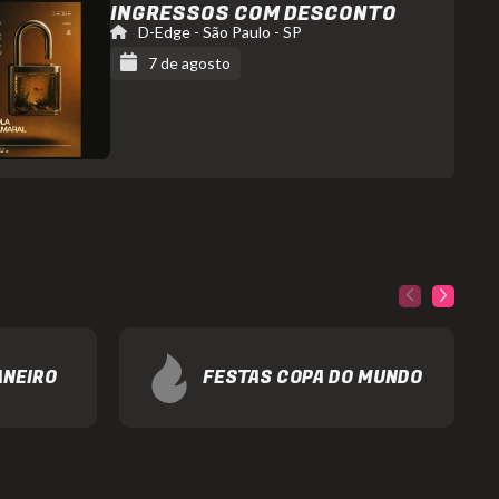
Lou
INGRESSOS COM DESCONTO
F
D-Edge
-
São Paulo
-
SP
7 de agosto
Coppola
D-
Edge
https://www.instagram.com/dedgesp/
ANEIRO
FESTAS COPA DO MUNDO