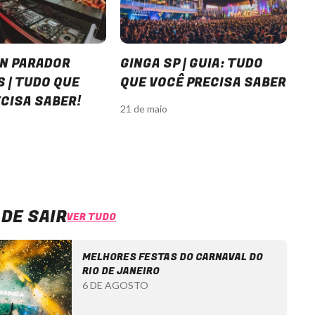
ON PARADOR
GINGA SP | GUIA: TUDO
VI
 | TUDO QUE
QUE VOCÊ PRECISA SABER
P
CISA SABER!
I
21 de maio
D
5 d
DE SAIR
VER TUDO
MELHORES FESTAS DO CARNAVAL DO
RIO DE JANEIRO
6 DE AGOSTO