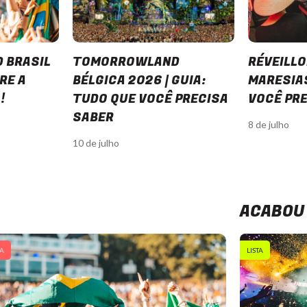
 BRASIL
TOMORROWLAND
RÉVEILL
RE A
BÉLGICA 2026 | GUIA:
MARESIAS
!
TUDO QUE VOCÊ PRECISA
VOCÊ PRE
SABER
8 de julho
10 de julho
ACABOU 
A
LISTA