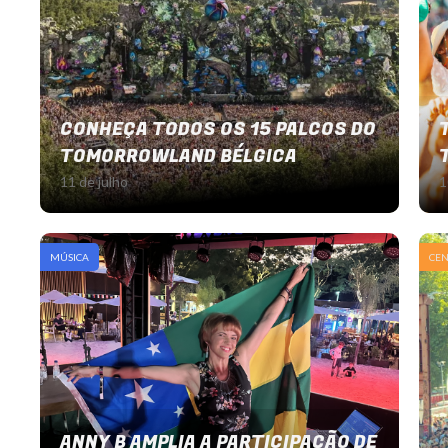
CONHEÇA TODOS OS 15 PALCOS DO
TOMORROWLAND BÉLGICA
11 de julho
1
MÚSICA
CE
ANNY B AMPLIA A PARTICIPAÇÃO DE