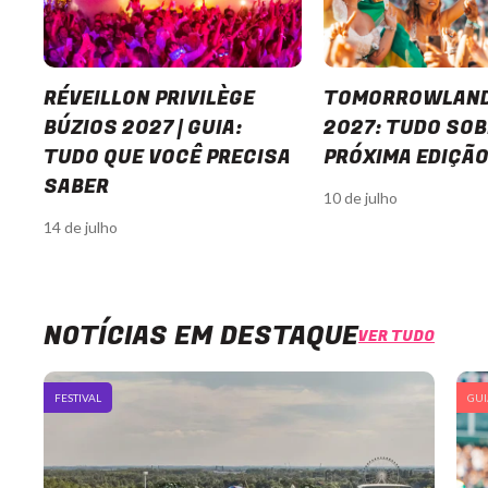
RÉVEILLON PRIVILÈGE
TOMORROWLAND
BÚZIOS 2027 | GUIA:
2027: TUDO SOB
TUDO QUE VOCÊ PRECISA
PRÓXIMA EDIÇÃO
SABER
10 de julho
14 de julho
Item
1
of
12
NOTÍCIAS EM DESTAQUE
VER TUDO
FESTIVAL
GUI