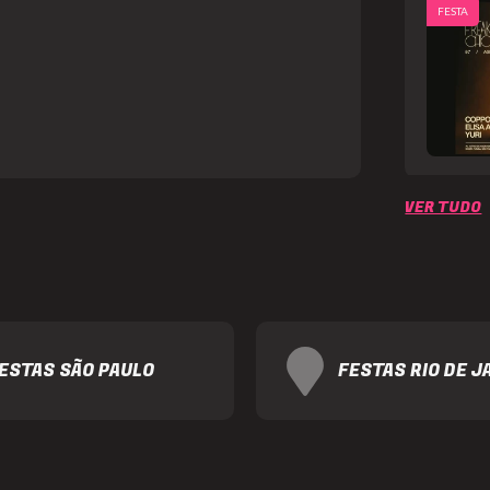
FESTA
Item
1
VER TUDO
of
6
ESTAS SÃO PAULO
FESTAS RIO DE J