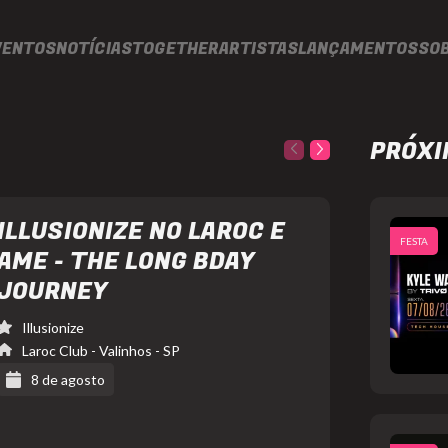
VENTOS
NOTÍCIAS
TOGETHER
ARTISTAS
LANÇAMENTOS
SO
PRÓXI
ILLUSIONIZE NO LAROC E
FESTA
FESTA
AME - THE LONG BDAY
JOURNEY
Illusionize
Laroc Club
- Valinhos - SP
8 de agosto
Illusionize
Laroc
https://www.instagram.com/lar