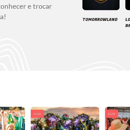
conhecer e trocar
a!
TOMORROWLAND
L
B
GUIA
GUIA