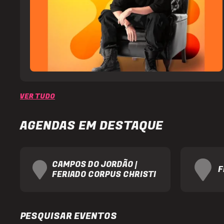
Item
1
VER TUDO
of
5
AGENDAS EM DESTAQUE
CAMPOS DO JORDÃO |
F
FERIADO CORPUS CHRISTI
Item
1
of
PESQUISAR EVENTOS
5