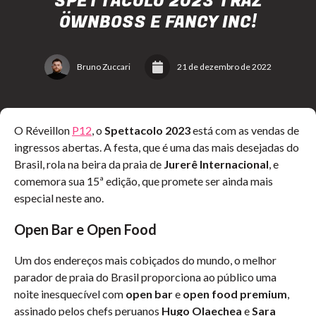
SPETTACOLO 2023 TRAZ
ÖWNBOSS E FANCY INC!
Bruno Zuccari
21 de dezembro de 2022
O Réveillon
P12
, o
Spettacolo 2023
está com as vendas de
ingressos abertas. A festa, que é uma das mais desejadas do
Brasil, rola na beira da praia de
Jurerê Internacional
, e
comemora sua 15ª edição, que promete ser ainda mais
especial neste ano.
Open Bar e Open Food
Um dos endereços mais cobiçados do mundo, o melhor
parador de praia do Brasil proporciona ao público uma
noite inesquecível com
open bar
e
open food premium
,
assinado pelos chefs peruanos
Hugo Olaechea
e
Sara