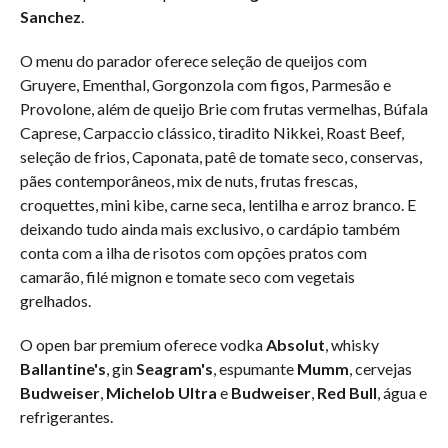
Sanchez
.
O menu do parador oferece seleção de queijos com
Gruyere, Ementhal, Gorgonzola com figos, Parmesão e
Provolone, além de queijo Brie com frutas vermelhas, Búfala
Caprese, Carpaccio clássico, tiradito Nikkei, Roast Beef,
seleção de frios, Caponata, patê de tomate seco, conservas,
pães contemporâneos, mix de nuts, frutas frescas,
croquettes, mini kibe, carne seca, lentilha e arroz branco. E
deixando tudo ainda mais exclusivo, o cardápio também
conta com a ilha de risotos com opções pratos com
camarão, filé mignon e tomate seco com vegetais
grelhados.
O open bar premium oferece vodka
Absolut
, whisky
Ballantine's
, gin
Seagram's
, espumante
Mumm
, cervejas
Budweiser
,
Michelob
Ultra
e
Budweiser
,
Red Bull
, água e
refrigerantes.