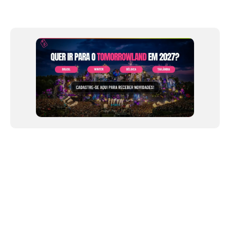
Item
1
of
12
NEWSLETTER