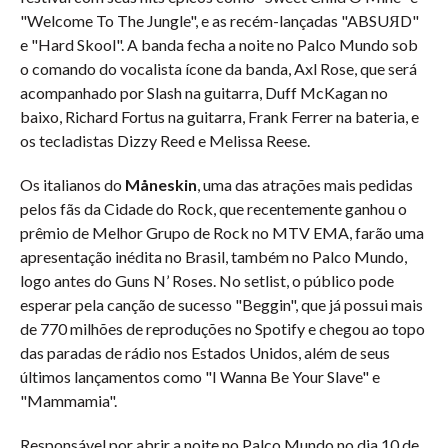
"Welcome To The Jungle", e as recém-lançadas "ABSUЯD"
e "Hard Skool". A banda fecha a noite no Palco Mundo sob
o comando do vocalista ícone da banda, Axl Rose, que será
acompanhado por Slash na guitarra, Duff McKagan no
baixo, Richard Fortus na guitarra, Frank Ferrer na bateria, e
os tecladistas Dizzy Reed e Melissa Reese.
Os italianos do
Måneskin
, uma das atrações mais pedidas
pelos fãs da Cidade do Rock, que recentemente ganhou o
prêmio de Melhor Grupo de Rock no MTV EMA, farão uma
apresentação inédita no Brasil, também no Palco Mundo,
logo antes do Guns N’ Roses. No setlist, o público pode
esperar pela canção de sucesso "Beggin", que já possui mais
de 770 milhões de reproduções no Spotify e chegou ao topo
das paradas de rádio nos Estados Unidos, além de seus
últimos lançamentos como "I Wanna Be Your Slave" e
"Mammamia".
Responsável por abrir a noite no Palco Mundo no dia 10 de