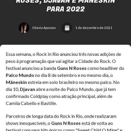
ROSES, DJAVAN E MÅNESKIN
PARA 2022
Otávio Apovian
1 de dezembro de 2021
Essa semana, o Rock In Rio anunciou três novas adições de
peso à programação que vai agitar a Cidade do Rock. O
festival anunciou a banda
Guns N Roses
como headliner do
Palco Mundo
no dia 8 de setembro e no mesmo dia, o
Måneskin
estreia em solo brasileiro no mesmo palco. No
dia 10,
Djavan
abre a noite do Palco Mundo, que já tem
confirmado Coldplay como atração principal, além de
Camila Cabello e Bastille.
Parceiros de longa data do Rock in Rio, onde realizaram
shows inesquecíveis, o
Guns N Roses
está de volta ao
festival com seus hits épicos como "Sweet Child O Mine" e