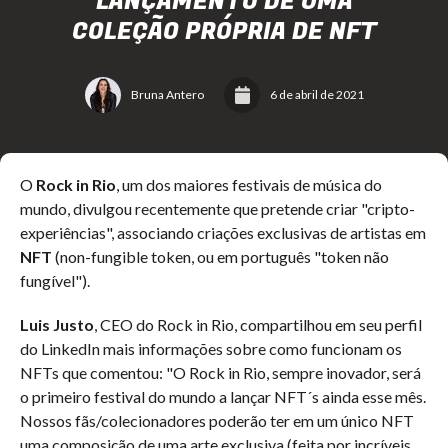
LANÇAMENTO DE UMA
COLEÇÃO PRÓPRIA DE NFT
Bruna Antero
6 de abril de 2021
O
Rock in Rio
, um dos maiores festivais de música do
mundo, divulgou recentemente que pretende criar "cripto-
experiências", associando criações exclusivas de artistas em
NFT
(non-fungible token, ou em português "token não
fungível").
Luis Justo
, CEO do Rock in Rio, compartilhou em seu perfil
do LinkedIn mais informações sobre como funcionam os
NFTs que comentou: "O Rock in Rio, sempre inovador, será
o primeiro festival do mundo a lançar NFT´s ainda esse mês.
Nossos fãs/colecionadores poderão ter em um único NFT
uma composição de uma arte exclusiva (feita por incríveis