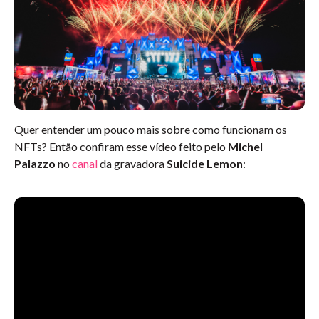
Quer entender um pouco mais sobre como funcionam os
NFTs? Então confiram esse vídeo feito pelo
Michel
Palazzo
no
canal
da gravadora
Suicide Lemon
: