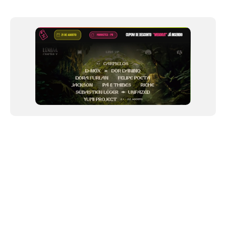
Item
1
of
12
NEWSLETTER