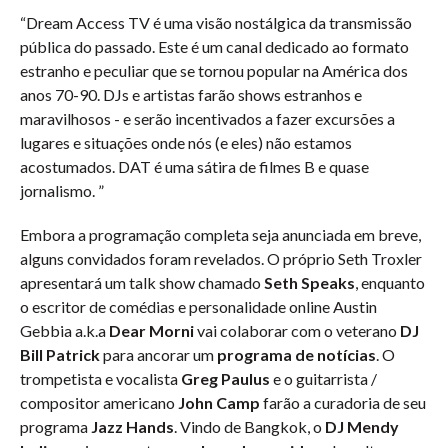
“Dream Access TV é uma visão nostálgica da transmissão
pública do passado. Este é um canal dedicado ao formato
estranho e peculiar que se tornou popular na América dos
anos 70-90. DJs e artistas farão shows estranhos e
maravilhosos - e serão incentivados a fazer excursões a
lugares e situações onde nós (e eles) não estamos
acostumados. DAT é uma sátira de filmes B e quase
jornalismo. ”
Embora a programação completa seja anunciada em breve,
alguns convidados foram revelados. O próprio Seth Troxler
apresentará um talk show chamado
Seth Speaks
, enquanto
o escritor de comédias e personalidade online Austin
Gebbia a.k.a
Dear Morni
vai colaborar com o veterano
DJ
Bill Patrick
para ancorar um
programa de notícias
. O
trompetista e vocalista
Greg Paulus
e o guitarrista /
compositor americano
John Camp
farão a curadoria de seu
programa
Jazz Hands
. Vindo de Bangkok, o
DJ Mendy