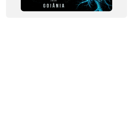
NEWSLETTER
Link copiado!
©2024 We Go Out, todos os direitos reservados. Versao 20250603.
O We Go Out e um site informativo, que publica
noticias
, novidades de