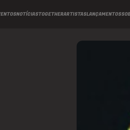
VENTOS
NOTÍCIAS
TOGETHER
ARTISTAS
LANÇAMENTOS
SO