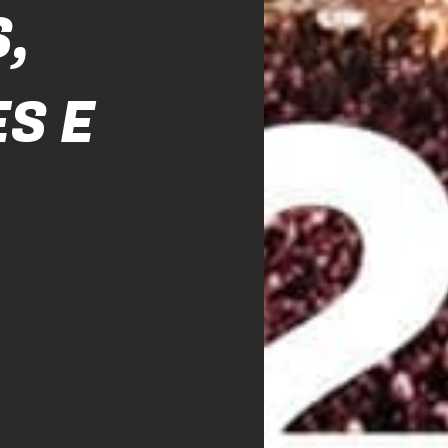
,
S E