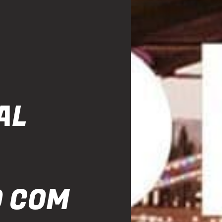
AL
 COM