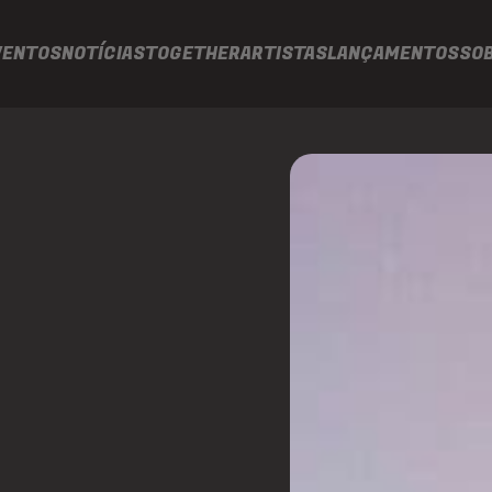
VENTOS
NOTÍCIAS
TOGETHER
ARTISTAS
LANÇAMENTOS
SO