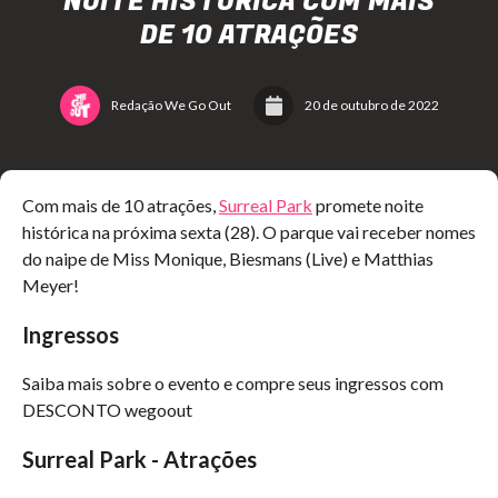
NOITE HISTÓRICA COM MAIS
DE 10 ATRAÇÕES
Redação We Go Out
20 de outubro de 2022
Com mais de 10 atrações,
Surreal Park
promete noite
histórica na próxima sexta (28). O parque vai receber nomes
do naipe de Miss Monique, Biesmans (Live) e Matthias
Meyer!
Ingressos
Saiba mais sobre o evento e compre seus ingressos com
DESCONTO wegoout
Surreal Park
-
Atrações