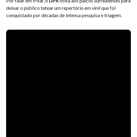
Por falar em fritar, o
DPR
volta aos palcos surrealenses para
deixar o público tatear um repertório em vinil que foi
conquistado por décadas de intensa pesquisa e triagem.