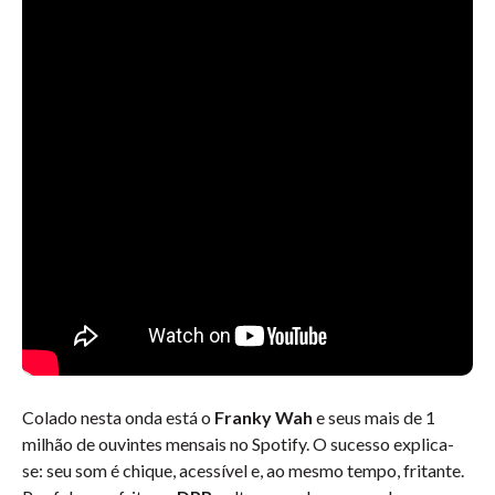
Colado nesta onda está o
Franky Wah
e seus mais de 1
milhão de ouvintes mensais no Spotify. O sucesso explica-
se: seu som é chique, acessível e, ao mesmo tempo, fritante.