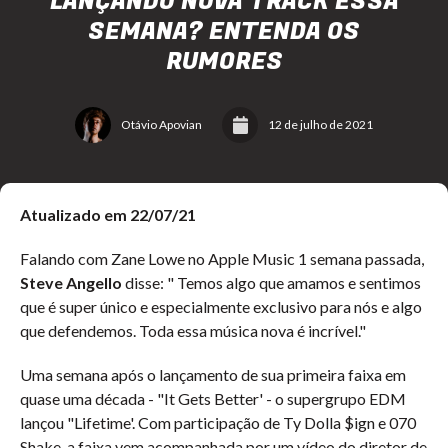
LANÇANDO NOVA TRACK ESSA
SEMANA? ENTENDA OS
RUMORES
Otávio Apovian
12 de julho de 2021
Atualizado em 22/07/21
Falando com Zane Lowe no Apple Music 1 semana passada,
Steve Angello
disse: " Temos algo que amamos e sentimos
que é super único e especialmente exclusivo para nós e algo
que defendemos. Toda essa música nova é incrível."
Uma semana após o lançamento de sua primeira faixa em
quase uma década - "It Gets Better' - o supergrupo EDM
lançou "Lifetime'. Com participação de Ty Dolla $ign e 070
Shake, a faixa vem acompanhada por um vídeo do diretor de