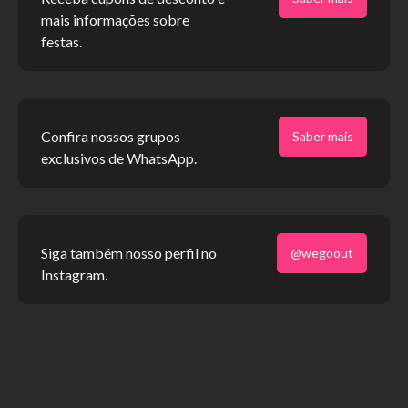
mais informações sobre
festas.
Confira nossos grupos
Saber mais
exclusivos de WhatsApp.
*Créditos: divulgação
Siga também nosso perfil no
@wegoout
Instagram.
Mansion Packages
Para quem quer uma experiência totalmente diferente e
exclusiva, há uma opção de pacote para até 10 pessoas. O
espaço funciona com todas as comodidades de um hotel e
precisa ser reservado diretamente com o Tomorrowland,