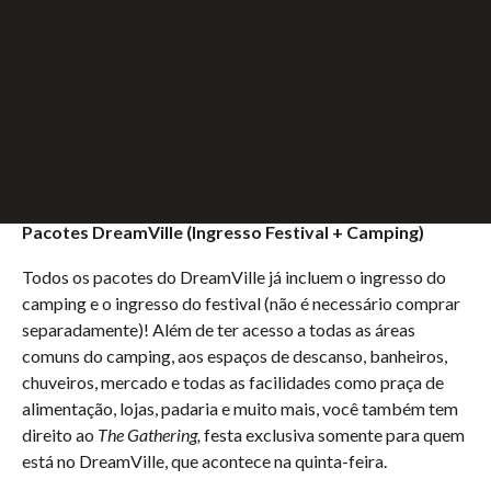
Full Madness Pass:
acesso aos três dias do
Tomorrowland (sexta-feira, sábado e domingo)
Full Madness Comfort Pass:
acesso aos três dias
de festival + acesso a todas as
comfort zones
(áreas
VIP)
Pacotes DreamVille (Ingresso Festival + Camping)
Todos os pacotes do DreamVille já incluem o ingresso do
camping e o ingresso do festival (não é necessário comprar
separadamente)! Além de ter acesso a todas as áreas
comuns do camping, aos espaços de descanso, banheiros,
chuveiros, mercado e todas as facilidades como praça de
alimentação, lojas, padaria e muito mais, você também tem
direito ao
The Gathering,
festa exclusiva somente para quem
está no DreamVille, que acontece na quinta-feira.