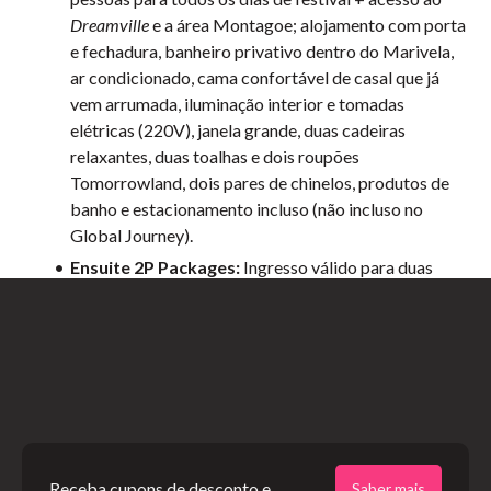
Dreamville
e a área Montagoe; alojamento com porta
e fechadura, banheiro privativo dentro do Marivela,
ar condicionado, cama confortável de casal que já
vem arrumada, iluminação interior e tomadas
elétricas (220V), janela grande, duas cadeiras
relaxantes, duas toalhas e dois roupões
Tomorrowland, dois pares de chinelos, produtos de
banho e estacionamento incluso (não incluso no
Global Journey).
Ensuite 2P Packages:
Ingresso válido para duas
pessoas para todos os dias de festival + acesso ao
Dreamville
e a área Montagoe; Acomodação de 300 x
450cm com banheiro e chuveiro, itens de banho, uma
cama de casal, ar condicionado, duas cadeiras, duas
tomadas, luz interna, duas toalhas, dois roupões, rack
para roupas e estacionamento.
Receba cupons de desconto e
Saber mais