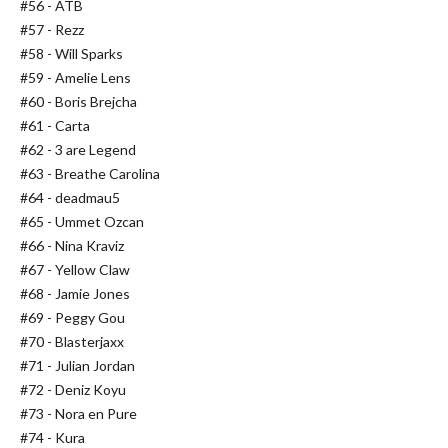
#56 - ATB
#57 - Rezz
#58 - Will Sparks
#59 - Amelie Lens
#60 - Boris Brejcha
#61 - Carta
#62 - 3 are Legend
#63 - Breathe Carolina
#64 - deadmau5
#65 - Ummet Ozcan
#66 - Nina Kraviz
#67 - Yellow Claw
#68 - Jamie Jones
#69 - Peggy Gou
#70 - Blasterjaxx
#71 - Julian Jordan
#72 - Deniz Koyu
#73 - Nora en Pure
#74 - Kura