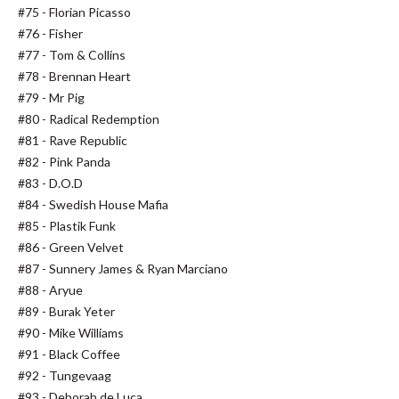
#75 - Florian Picasso
#76 - Fisher
#77 - Tom & Collins
#78 - Brennan Heart
#79 - Mr Pig
#80 - Radical Redemption
#81 - Rave Republic
#82 - Pink Panda
#83 - D.O.D
#84 - Swedish House Mafia
#85 - Plastik Funk
#86 - Green Velvet
#87 - Sunnery James & Ryan Marciano
#88 - Aryue
#89 - Burak Yeter
#90 - Mike Williams
#91 - Black Coffee
#92 - Tungevaag
#93 - Deborah de Luca