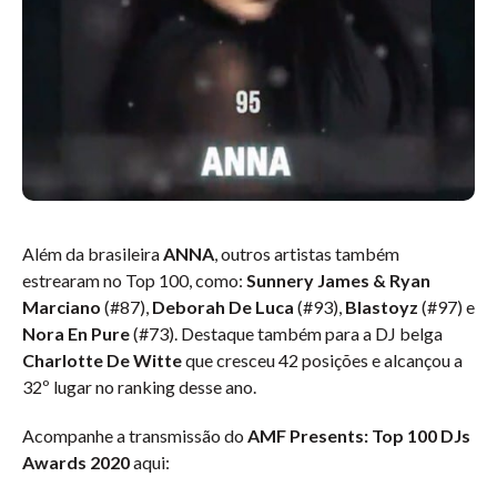
Além da brasileira
ANNA
, outros artistas também
estrearam no Top 100, como:
Sunnery James & Ryan
Marciano
(#87),
Deborah De Luca
(#93),
Blastoyz
(#97) e
Nora En Pure
(#73). Destaque também para a DJ belga
Charlotte De Witte
que cresceu 42 posições e alcançou a
32º lugar no ranking desse ano.
Acompanhe a transmissão do
AMF Presents: Top 100 DJs
Awards 2020
aqui: