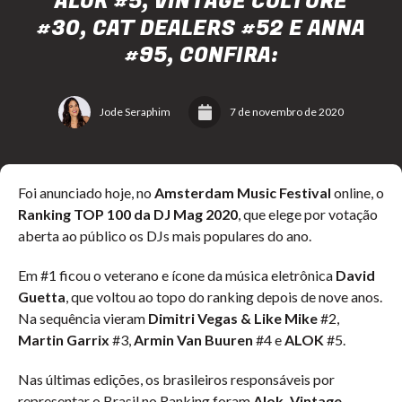
ALOK #5, VINTAGE CULTURE
#30, CAT DEALERS #52 E ANNA
#95, CONFIRA:
Jode Seraphim
7 de novembro de 2020
Foi anunciado hoje, no
Amsterdam Music Festival
online, o
Ranking TOP 100 da DJ Mag 2020
, que elege por votação
aberta ao público os DJs mais populares do ano.
Em #1 ficou o veterano e ícone da música eletrônica
David
Guetta
, que voltou ao topo do ranking depois de nove anos.
Na sequência vieram
Dimitri Vegas & Like Mike
#2,
Martin Garrix
#3,
Armin Van Buuren
#4 e
ALOK
#5.
Nas últimas edições, os brasileiros responsáveis por
representar o Brasil no Ranking foram
Alok,
Vintage