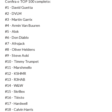
Confira o TOP 100 completo:
#1 - David Guetta
#2 - DVLM
#3 - Martin Garrix
#4 - Armin Van Buuren
#5 - Alok
#6 - Don Diablo
#7 - Afrojack
#8 - Oliver Heldens
#9 - Steve Aoki
#10 - Timmy Trumpet
#11 - Marshmello
#12 - KSHMR
#13 - R3HAB
#14 - W&W
#15 - Skrillex
#16 - Tiësto
#17 - Hardwell
#18 - Calvin Harris