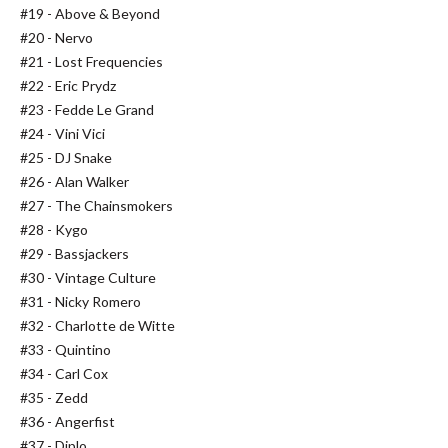
#19 - Above & Beyond
#20 - Nervo
#21 - Lost Frequencies
#22 - Eric Prydz
#23 - Fedde Le Grand
#24 - Vini Vici
#25 - DJ Snake
#26 - Alan Walker
#27 - The Chainsmokers
#28 - Kygo
#29 - Bassjackers
#30 - Vintage Culture
#31 - Nicky Romero
#32 - Charlotte de Witte
#33 - Quintino
#34 - Carl Cox
#35 - Zedd
#36 - Angerfist
#37 - Diplo