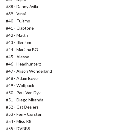
#38 - Danny Avila
#39 - Vinai
#40 - Tujamo
#41 - Claptone
#42 - Mattn
#43 - Illenium
#44 - Mariana BO
#45 - Alesso
#46 - Headhunterz
#47 - Alison Wonderland
#48 - Adam Beyer
#49 - Wolfpack
#50 - Paul Van Dyk
#51 - Diego Miranda
#52 - Cat Dealers
#53 - Ferry Corsten
#54 - Miss K8
#55 - DVBBS