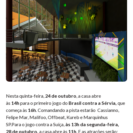
Nesta quinta-feira,
24 de outubro
, a casa abre
às
14h
para o primeiro jogo do
Brasil contra a Sérvia,
que
começa às
16h
. Comandando a pista estarão Cassianno,
Felipe Mar, Malifoo, Offbeat, Kureb e Marquinhus
SP.Para o jogo contra a Suíça,
às 13h da segunda-feira,
28 de outubro,
a casa abre às
11h
. E as atrações serão: