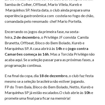
Samba de Colher, Offbeat, Mario Vilela, Kureb e
Marquinhos SP. Nesta data, o club ainda prepara uma
experiência gastronômica com costela no fogo de chão,
comandada pelo renomado chef Mario Portella.
Encerrando os jogos da primeira fase, na sexta-
feira,
2 de dezembro
, o Privilège JF convida Camila
Brunetta, Offbeat, Bloco do Bem Bolado, Kureb e
Marquinhus SP. A casa abrirá às
14h
e o
jogo contra
Camarões começa às 16h
. Mas a Torcida Privilège não
acaba aqui. Se a seleção passar para as próximas fases, a
programação continua.
E na final da copa, dia
18 de dezembro
, o club faz festa
mesmo se a seleção brasileira não estiver jogando.
FP do Trem Bala, Bloco do Bem Bolado, Netto, Kureb e
Marquinhus SP já estão escalados.O club abrie às
10h
e
promete uma final para ficar na memória!