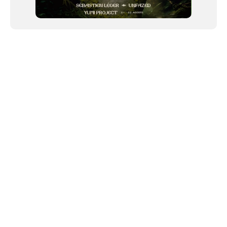
NEWSLETTER
Link copiado!
©2024 We Go Out, todos os direitos reservados. Versao 20250603.
O We Go Out e um site informativo, que publica
noticias
, novidades de