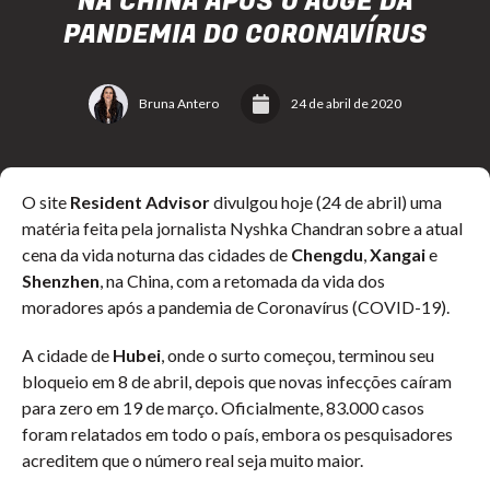
NA CHINA APÓS O AUGE DA
PANDEMIA DO CORONAVÍRUS
Bruna Antero
24 de abril de 2020
O site
Resident Advisor
divulgou hoje (24 de abril) uma
matéria feita pela jornalista Nyshka Chandran sobre a atual
cena da vida noturna das cidades de
Chengdu
,
Xangai
e
Shenzhen
, na China, com a retomada da vida dos
moradores após a pandemia de Coronavírus (COVID-19).
A cidade de
Hubei
, onde o surto começou, terminou seu
bloqueio em 8 de abril, depois que novas infecções caíram
para zero em 19 de março. Oficialmente, 83.000 casos
foram relatados em todo o país, embora os pesquisadores
acreditem que o número real seja muito maior.