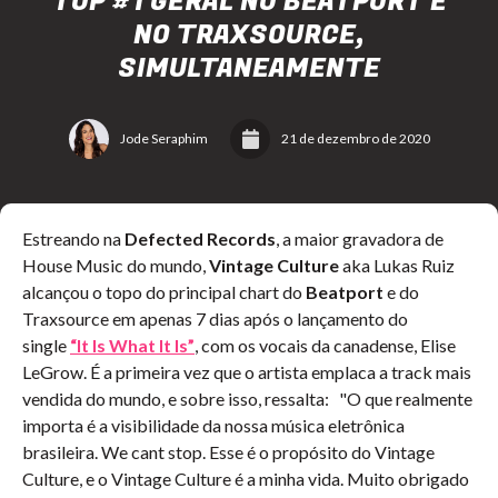
TOP #1 GERAL NO BEATPORT E
NO TRAXSOURCE,
SIMULTANEAMENTE
Jode Seraphim
21 de dezembro de 2020
Estreando na
Defected Records
, a maior gravadora de
House Music do mundo,
Vintage Culture
aka Lukas Ruiz
alcançou o topo do principal chart do
Beatport
e do
Traxsource em apenas 7 dias após o lançamento do
single
“It Is What It Is”
, com os vocais da canadense, Elise
LeGrow. É a primeira vez que o artista emplaca a track mais
vendida do mundo, e sobre isso, ressalta: "O que realmente
importa é a visibilidade da nossa música eletrônica
brasileira. We cant stop. Esse é o propósito do Vintage
Culture, e o Vintage Culture é a minha vida. Muito obrigado