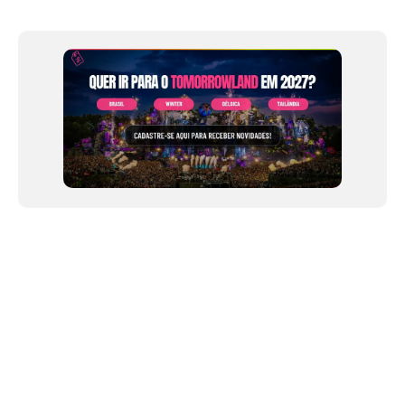
Item
1
of
12
NEWSLETTER