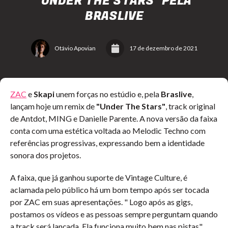
"UNDER THE STARS" PELA
BRASLIVE
Otávio Apovian
17 de dezembro de 2021
ZAC
e
Skapi
unem forças no estúdio e, pela
Braslive
,
lançam hoje um remix de
"Under The Stars"
, track original
de
Antdot, MING e Danielle Parente. A nova versão da faixa
conta com uma estética voltada ao
Melodic Techno com
referências progressivas, expressando bem a identidade
sonora dos projetos.
A faixa, que já ganhou suporte de Vintage Culture, é
aclamada pelo público há um bom tempo após ser tocada
por ZAC em suas apresentações. " Logo após as gigs,
postamos os vídeos e as pessoas sempre perguntam quando
a track será lançada. Ela funciona muito bem nas pistas",