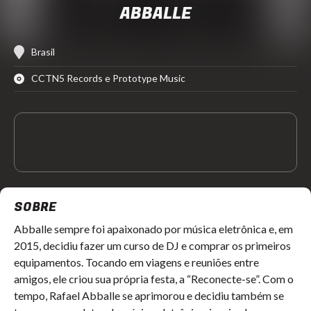
ABBALLE
Brasil
CCTN5 Records e Prototype Music
SOBRE
Abballe sempre foi apaixonado por música eletrônica e, em
2015, decidiu fazer um curso de DJ e comprar os primeiros
equipamentos. Tocando em viagens e reuniões entre
amigos, ele criou sua própria festa, a “Reconecte-se”. Com o
tempo, Rafael Abballe se aprimorou e decidiu também se