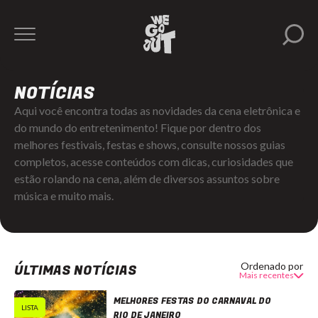
NOTÍCIAS
Aqui você encontra todas as novidades da cena eletrônica e
do mundo do entretenimento! Fique por dentro dos
melhores festivais, festas e shows, consulte nossos guias
completos, acesse conteúdos com dicas, curiosidades que
estão rolando na cena, além de diversos assuntos sobre
música e muito mais.
Ordenado por
ÚLTIMAS NOTÍCIAS
Mais recentes
MELHORES FESTAS DO CARNAVAL DO
LISTA
RIO DE JANEIRO