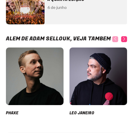
6 de junho
ALÉM DE ADAM SELLOUK, VEJA TAMBÉM
PHAXE
LEO JANEIRO
Item
1
of
12