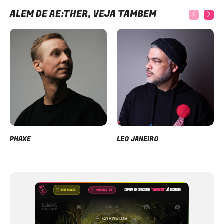
ALÉM DE AE:THER, VEJA TAMBÉM
PHAXE
LEO JANEIRO
Item
1
of
12