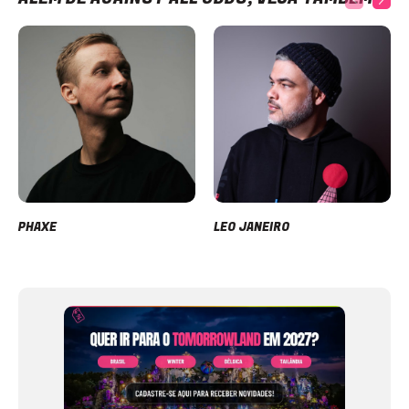
PHAXE
LEO JANEIRO
Item
1
of
12