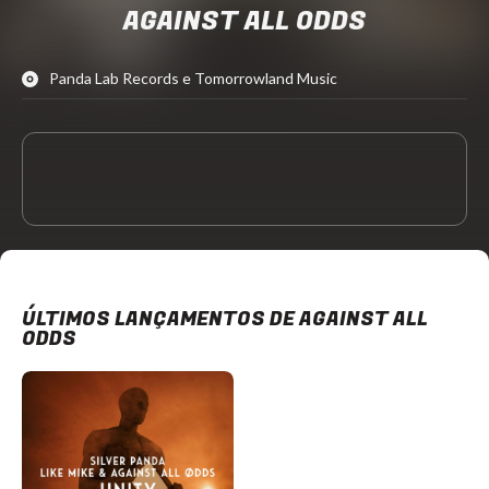
AGAINST ALL ODDS
Panda Lab Records e Tomorrowland Music
ÚLTIMOS LANÇAMENTOS DE AGAINST ALL
ODDS