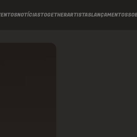
VENTOS
NOTÍCIAS
TOGETHER
ARTISTAS
LANÇAMENTOS
SO