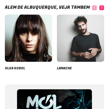
ALÉM DE ALBUQUERQUE, VEJA TAMBÉM
OLGA KOROL
LAMACHE
Item
1
of
11