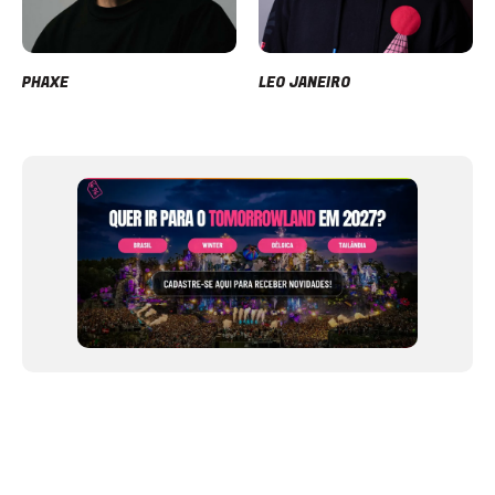
PHAXE
LEO JANEIRO
Item
1
of
12