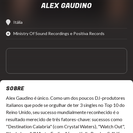
ALEX GAUDINO
Itália
Ministry Of Sound Recordings e Positiva Records
SOBRE
Alex Gaudino é único. Como um dos poucos DJ-produtores
italianos que pode se orgulhar de ter 3 singles no Top 10 do
Reino Unido, seu sucesso mundialmente reconhecido é o
resultado merecido de três fatores-chave: sucessos como
"Destination Calabria" (com Crystal Waters), "Watch Out",