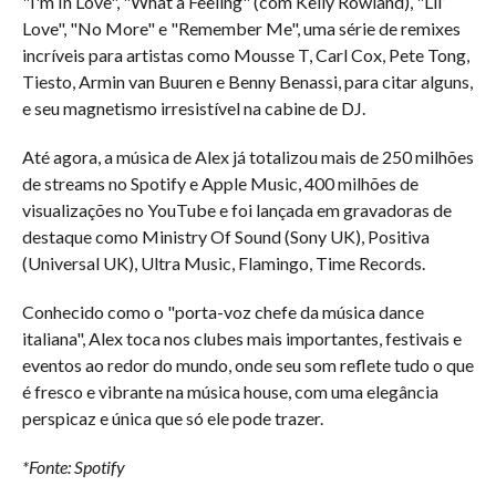
"I'm In Love", "What a Feeling" (com Kelly Rowland), "Lil’
Love", "No More" e "Remember Me", uma série de remixes
incríveis para artistas como Mousse T, Carl Cox, Pete Tong,
Tiesto, Armin van Buuren e Benny Benassi, para citar alguns,
e seu magnetismo irresistível na cabine de DJ.
Até agora, a música de Alex já totalizou mais de 250 milhões
de streams no Spotify e Apple Music, 400 milhões de
visualizações no YouTube e foi lançada em gravadoras de
destaque como Ministry Of Sound (Sony UK), Positiva
(Universal UK), Ultra Music, Flamingo, Time Records.
Conhecido como o "porta-voz chefe da música dance
italiana", Alex toca nos clubes mais importantes, festivais e
eventos ao redor do mundo, onde seu som reflete tudo o que
é fresco e vibrante na música house, com uma elegância
perspicaz e única que só ele pode trazer.
*Fonte: Spotify