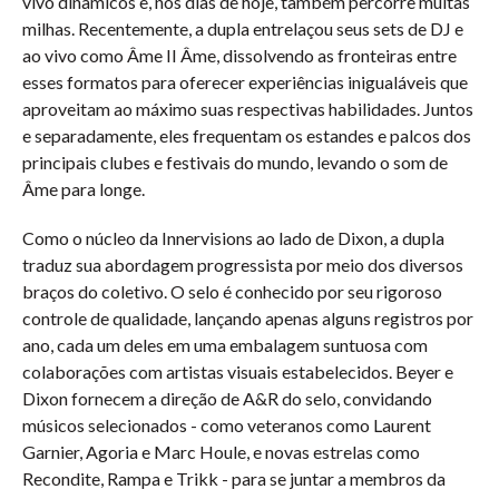
vivo dinâmicos e, nos dias de hoje, também percorre muitas
milhas. Recentemente, a dupla entrelaçou seus sets de DJ e
ao vivo como Âme II Âme, dissolvendo as fronteiras entre
esses formatos para oferecer experiências inigualáveis que
aproveitam ao máximo suas respectivas habilidades. Juntos
e separadamente, eles frequentam os estandes e palcos dos
principais clubes e festivais do mundo, levando o som de
Âme para longe.
Como o núcleo da Innervisions ao lado de Dixon, a dupla
traduz sua abordagem progressista por meio dos diversos
braços do coletivo. O selo é conhecido por seu rigoroso
controle de qualidade, lançando apenas alguns registros por
ano, cada um deles em uma embalagem suntuosa com
colaborações com artistas visuais estabelecidos. Beyer e
Dixon fornecem a direção de A&R do selo, convidando
músicos selecionados - como veteranos como Laurent
Garnier, Agoria e Marc Houle, e novas estrelas como
Recondite, Rampa e Trikk - para se juntar a membros da