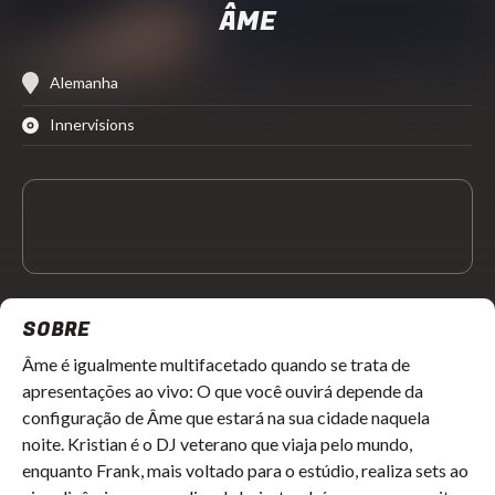
ÂME
Alemanha
Innervisions
SOBRE
Âme é igualmente multifacetado quando se trata de
apresentações ao vivo: O que você ouvirá depende da
configuração de Âme que estará na sua cidade naquela
noite. Kristian é o DJ veterano que viaja pelo mundo,
enquanto Frank, mais voltado para o estúdio, realiza sets ao