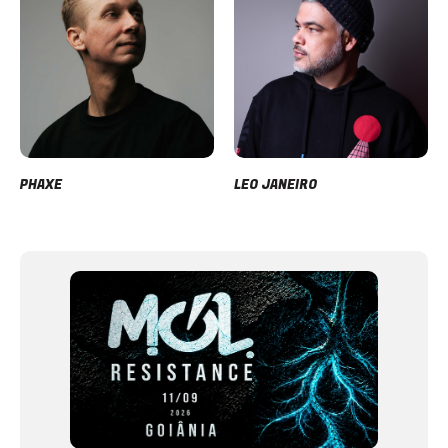
PHAXE
LEO JANEIRO
Item
1
of
12