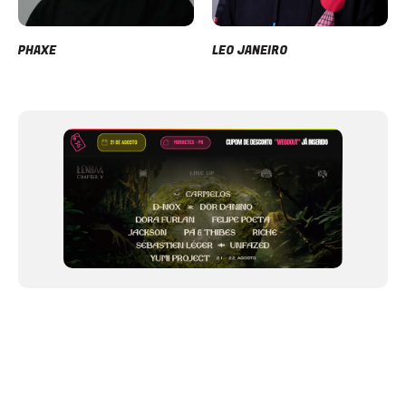
PHAXE
LEO JANEIRO
Item
1
of
12