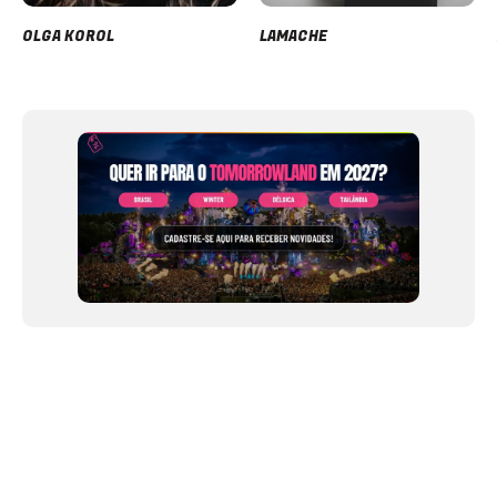
OLGA KOROL
LAMACHE
Item
1
of
12