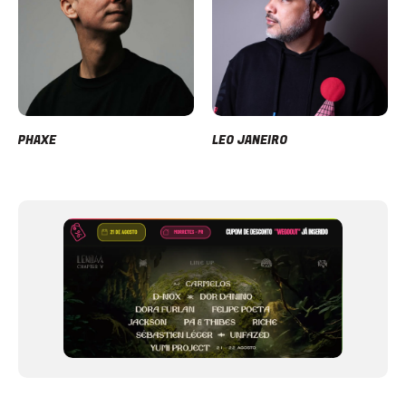
PHAXE
LEO JANEIRO
Item
1
of
12