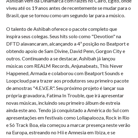
Ashibah vem da Dinamarca com raízes no Cairo, Egito, onde
viveu até os 19 anos antes de recentemente se mudar para o
Brasil, que se tornou como um segundo lar para a músico.
O talento de Ashibah oferece o pacote completo que
inspira seus colegas. Seus hits solo como "Devotion" na
DFTD alavancaram, alcançando a 4ª posição no Beatport e
obtendo apoio de Sam Divine, David Penn, Gorgon City e
outros. Continuando a se destacar, Ashibah já lançou
músicas com REALM Records, Anjunabeats, This Never
Happened, Armada e colaborou com Beatport Sounds e
Loopcloud para trazer aos produtores seu primeiro pacote
de amostras "4.E.V.E.R". Seu próximo projeto é lançar sua
própria gravadora, Fatima In Trouble, que irá apresentar
novas músicas, incluindo seu primeiro álbum de estreia
ainda este ano. Tendo já conquistado a América do Sul com
apresentações em festivais como Lollapalooza, Rock in Rio
e Só Track Boa, ela começou a marcar presença neste verão
na Europa, estreando no Hii e Amnesia em Ibiza, e se