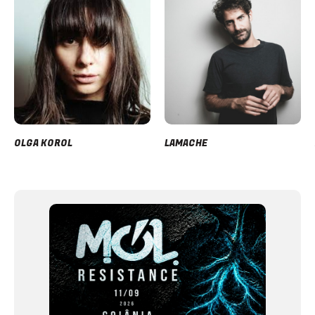
OLGA KOROL
LAMACHE
Item
1
of
12