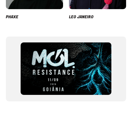
PHAXE
LEO JANEIRO
Item
1
of
12