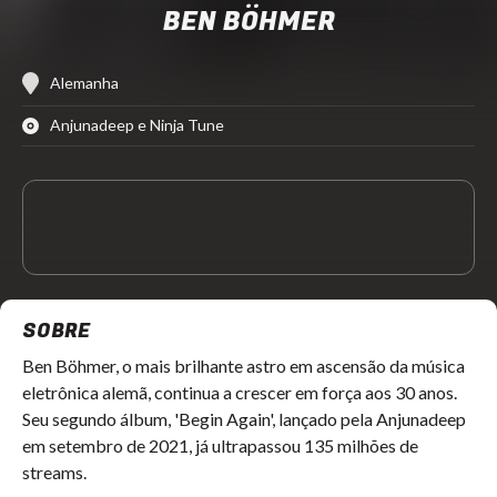
BEN BÖHMER
Alemanha
Anjunadeep e Ninja Tune
SOBRE
Ben Böhmer, o mais brilhante astro em ascensão da música
eletrônica alemã, continua a crescer em força aos 30 anos.
Seu segundo álbum, 'Begin Again', lançado pela Anjunadeep
em setembro de 2021, já ultrapassou 135 milhões de
streams.