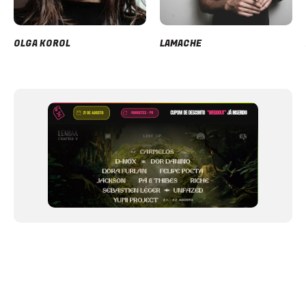
OLGA KOROL
LAMACHE
Item
1
of
12