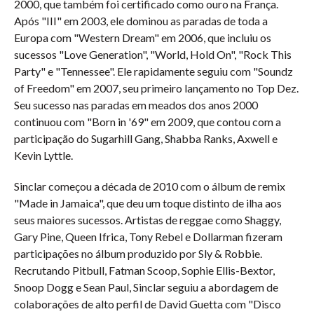
2000, que também foi certificado como ouro na França.
Após "III" em 2003, ele dominou as paradas de toda a
Europa com "Western Dream" em 2006, que incluiu os
sucessos "Love Generation", "World, Hold On", "Rock This
Party" e "Tennessee". Ele rapidamente seguiu com "Soundz
of Freedom" em 2007, seu primeiro lançamento no Top Dez.
Seu sucesso nas paradas em meados dos anos 2000
continuou com "Born in '69" em 2009, que contou com a
participação do Sugarhill Gang, Shabba Ranks, Axwell e
Kevin Lyttle.
Sinclar começou a década de 2010 com o álbum de remix
"Made in Jamaica", que deu um toque distinto de ilha aos
seus maiores sucessos. Artistas de reggae como Shaggy,
Gary Pine, Queen Ifrica, Tony Rebel e Dollarman fizeram
participações no álbum produzido por Sly & Robbie.
Recrutando Pitbull, Fatman Scoop, Sophie Ellis-Bextor,
Snoop Dogg e Sean Paul, Sinclar seguiu a abordagem de
colaborações de alto perfil de David Guetta com "Disco