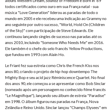
álbuns Western Dream, Soundz of Freedom e Born in '69
todos certificados como ouro em sua França natal - sua
música "Love Generation" liderou as paradas de todo o
mundo em 2005 e ele recebeu uma indicação ao Grammy no
ano seguinte por outro sucesso, "World, Hold On (Children
of the Sky)" com participação de Steve Edwards. Ele
continuou lançando singles de sucesso nas paradas até os
anos 2010, incluindo "Someone Who Needs Me" em 2016.
Ele também é o chefe do selo francês Yellow Productions,
que fundou em 1993 com Alain Ho.
Le Friant fez sua estreia como Chris the French Kiss nos
anos 80, criando o projeto de hip-hop downtempo The
Mighty Bop e seu acid jazz Réminiscence Quartet. No final
dos anos 90, ele começou a se apresentar como Bob Sinclar
(nomeado após um personagem no conhecido filme francês
"Le Magnifique"), lançando seu álbum de estreia "Paradise"
em 1998. O álbum figurou nas paradas na França, Nova
Zelândia e Reino Unido. Sinclar lançou "Champs Elysees" em