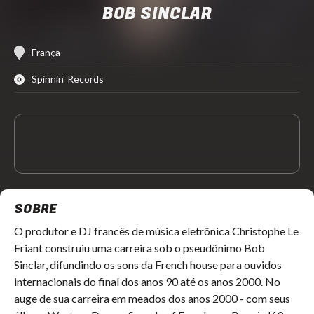
BOB SINCLAR
França
Spinnin' Records
SOBRE
O produtor e DJ francês de música eletrônica Christophe Le
Friant construiu uma carreira sob o pseudônimo Bob
Sinclar, difundindo os sons da French house para ouvidos
internacionais do final dos anos 90 até os anos 2000. No
auge de sua carreira em meados dos anos 2000 - com seus