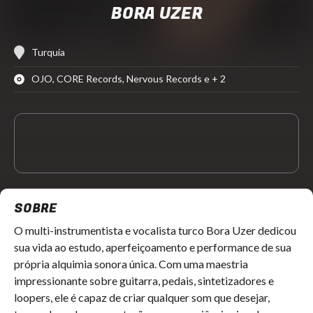
BORA UZER
Turquia
OJO, CORE Records, Nervous Records e + 2
SOBRE
O multi-instrumentista e vocalista turco Bora Uzer dedicou
sua vida ao estudo, aperfeiçoamento e performance de sua
própria alquimia sonora única. Com uma maestria
impressionante sobre guitarra, pedais, sintetizadores e
loopers, ele é capaz de criar qualquer som que desejar,