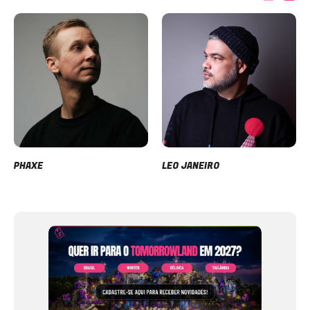
PHAXE
LEO JANEIRO
Item
1
of
12