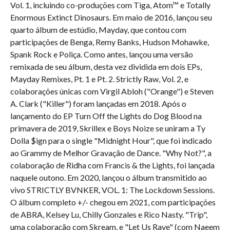
Vol. 1, incluindo co-produções com Tiga, Atom™ e Totally
Enormous Extinct Dinosaurs. Em maio de 2016, lançou seu
quarto álbum de estúdio, Mayday, que contou com
participações de Benga, Remy Banks, Hudson Mohawke,
Spank Rock e Poliça. Como antes, lançou uma versão
remixada de seu álbum, desta vez dividida em dois EPs,
Mayday Remixes, Pt. 1 e Pt. 2. Strictly Raw, Vol. 2, e
colaborações únicas com Virgil Abloh ("Orange") e Steven
A. Clark ("Killer") foram lançadas em 2018. Após o
lançamento do EP Turn Off the Lights do Dog Blood na
primavera de 2019, Skrillex e Boys Noize se uniram a Ty
Dolla $ign para o single "Midnight Hour", que foi indicado
ao Grammy de Melhor Gravação de Dance. "Why Not?", a
colaboração de Ridha com Francis & the Lights, foi lançada
naquele outono. Em 2020, lançou o álbum transmitido ao
vivo STRICTLY BVNKER, VOL. 1: The Lockdown Sessions.
O álbum completo +/- chegou em 2021, com participações
de ABRA, Kelsey Lu, Chilly Gonzales e Rico Nasty. "Trip",
uma colaboração com Skream, e "Let Us Rave" (com Naeem