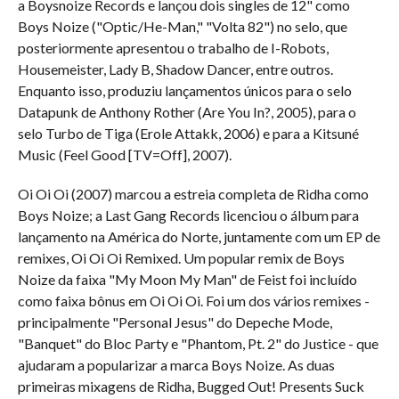
a Boysnoize Records e lançou dois singles de 12" como
Boys Noize ("Optic/He-Man," "Volta 82") no selo, que
posteriormente apresentou o trabalho de I-Robots,
Housemeister, Lady B, Shadow Dancer, entre outros.
Enquanto isso, produziu lançamentos únicos para o selo
Datapunk de Anthony Rother (Are You In?, 2005), para o
selo Turbo de Tiga (Erole Attakk, 2006) e para a Kitsuné
Music (Feel Good [TV=Off], 2007).
Oi Oi Oi (2007) marcou a estreia completa de Ridha como
Boys Noize; a Last Gang Records licenciou o álbum para
lançamento na América do Norte, juntamente com um EP de
remixes, Oi Oi Oi Remixed. Um popular remix de Boys
Noize da faixa "My Moon My Man" de Feist foi incluído
como faixa bônus em Oi Oi Oi. Foi um dos vários remixes -
principalmente "Personal Jesus" do Depeche Mode,
"Banquet" do Bloc Party e "Phantom, Pt. 2" do Justice - que
ajudaram a popularizar a marca Boys Noize. As duas
primeiras mixagens de Ridha, Bugged Out! Presents Suck