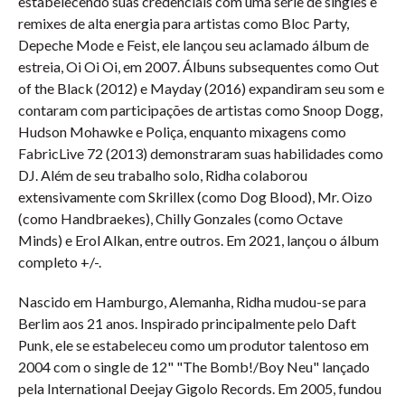
estabelecendo suas credenciais com uma série de singles e
remixes de alta energia para artistas como Bloc Party,
Depeche Mode e Feist, ele lançou seu aclamado álbum de
estreia, Oi Oi Oi, em 2007. Álbuns subsequentes como Out
of the Black (2012) e Mayday (2016) expandiram seu som e
contaram com participações de artistas como Snoop Dogg,
Hudson Mohawke e Poliça, enquanto mixagens como
FabricLive 72 (2013) demonstraram suas habilidades como
DJ. Além de seu trabalho solo, Ridha colaborou
extensivamente com Skrillex (como Dog Blood), Mr. Oizo
(como Handbraekes), Chilly Gonzales (como Octave
Minds) e Erol Alkan, entre outros. Em 2021, lançou o álbum
completo +/-.
Nascido em Hamburgo, Alemanha, Ridha mudou-se para
Berlim aos 21 anos. Inspirado principalmente pelo Daft
Punk, ele se estabeleceu como um produtor talentoso em
2004 com o single de 12" "The Bomb!/Boy Neu" lançado
pela International Deejay Gigolo Records. Em 2005, fundou