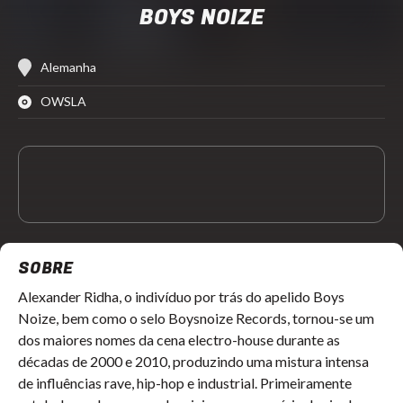
BOYS NOIZE
Alemanha
OWSLA
SOBRE
Alexander Ridha, o indivíduo por trás do apelido Boys
Noize, bem como o selo Boysnoize Records, tornou-se um
dos maiores nomes da cena electro-house durante as
décadas de 2000 e 2010, produzindo uma mistura intensa
de influências rave, hip-hop e industrial. Primeiramente