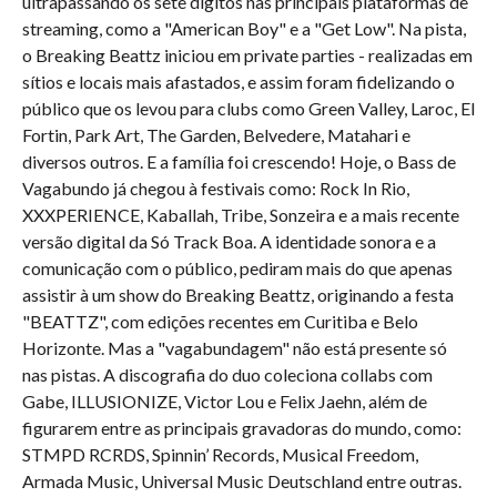
ultrapassando os sete dígitos nas principais plataformas de
streaming, como a "American Boy" e a "Get Low". Na pista,
o Breaking Beattz iniciou em private parties - realizadas em
sítios e locais mais afastados, e assim foram fidelizando o
público que os levou para clubs como Green Valley, Laroc, El
Fortin, Park Art, The Garden, Belvedere, Matahari e
diversos outros. E a família foi crescendo! Hoje, o Bass de
Vagabundo já chegou à festivais como: Rock In Rio,
XXXPERIENCE, Kaballah, Tribe, Sonzeira e a mais recente
versão digital da Só Track Boa. A identidade sonora e a
comunicação com o público, pediram mais do que apenas
assistir à um show do Breaking Beattz, originando a festa
"BEATTZ", com edições recentes em Curitiba e Belo
Horizonte. Mas a "vagabundagem" não está presente só
nas pistas. A discografia do duo coleciona collabs com
Gabe, ILLUSIONIZE, Victor Lou e Felix Jaehn, além de
figurarem entre as principais gravadoras do mundo, como:
STMPD RCRDS, Spinnin’ Records, Musical Freedom,
Armada Music, Universal Music Deutschland entre outras.