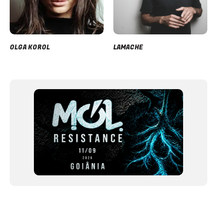
OLGA KOROL
LAMACHE
Item
1
of
12