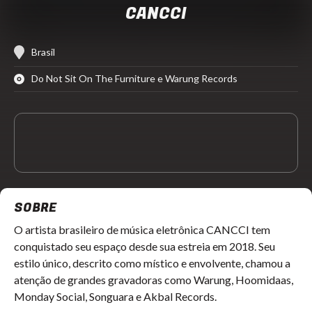
CANCCI
Brasil
Do Not Sit On The Furniture e Warung Records
SOBRE
O artista brasileiro de música eletrônica CANCCI tem
conquistado seu espaço desde sua estreia em 2018. Seu
estilo único, descrito como místico e envolvente, chamou a
atenção de grandes gravadoras como Warung, Hoomidaas,
Monday Social, Songuara e Akbal Records.