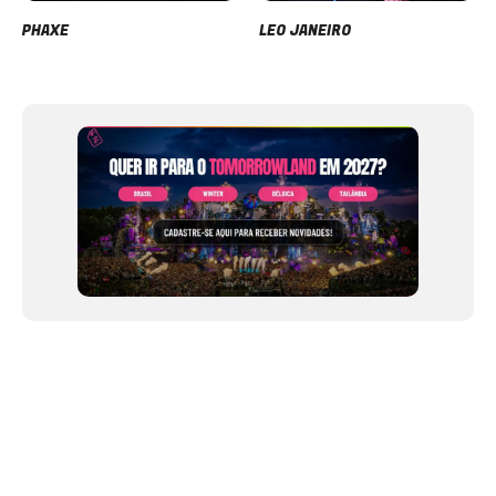
PHAXE
LEO JANEIRO
Item
1
of
12