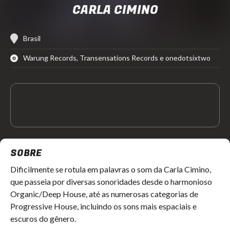
CARLA CIMINO
Brasil
Warung Records, Transensations Records e onedotsixtwo
SOBRE
Dificilmente se rotula em palavras o som da Carla Cimino,
que passeia por diversas sonoridades desde o harmonioso
Organic/Deep House, até as numerosas categorias de
Progressive House, incluindo os sons mais espaciais e
escuros do gênero.