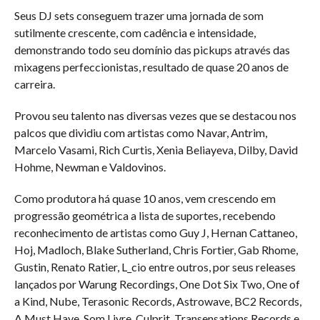
Seus DJ sets conseguem trazer uma jornada de som
sutilmente crescente, com cadência e intensidade,
demonstrando todo seu domínio das pickups através das
mixagens perfeccionistas, resultado de quase 20 anos de
carreira.
Provou seu talento nas diversas vezes que se destacou nos
palcos que dividiu com artistas como Navar, Antrim,
Marcelo Vasami, Rich Curtis, Xenia Beliayeva, Dilby, David
Hohme, Newman e Valdovinos.
Como produtora há quase 10 anos, vem crescendo em
progressão geométrica a lista de suportes, recebendo
reconhecimento de artistas como Guy J, Hernan Cattaneo,
Hoj, Madloch, Blake Sutherland, Chris Fortier, Gab Rhome,
Gustin, Renato Ratier, L_cio entre outros, por seus releases
lançados por Warung Recordings, One Dot Six Two, One of
a Kind, Nube, Terasonic Records, Astrowave, BC2 Records,
A Must Have, Som Livre, Culprit, Transensations Records e