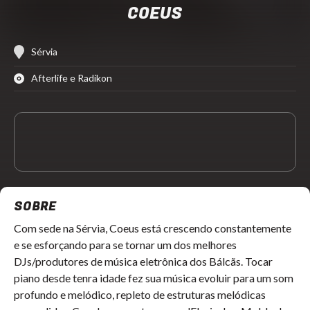
COEUS
Sérvia
Afterlife e Radikon
SOBRE
Com sede na Sérvia, Coeus está crescendo constantemente
e se esforçando para se tornar um dos melhores
DJs/produtores de música eletrônica dos Bálcãs. Tocar
piano desde tenra idade fez sua música evoluir para um som
profundo e melódico, repleto de estruturas melódicas