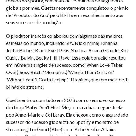
tocado no Spotify, com mais de 75 milhões de seguidores
globais por mês. Guetta recentemente conquistou o prêmio
de 'Produtor do Ano' pelo BRITs em reconhecimento aos
seus sucessos de produção.
O produtor francês colaborou com algumas das maiores
estrelas do mundo, incluindo SIA, Nicki Minaj, Rihanna,
Justin Bieber, Black Eyed Peas, Shakira, Ariana Grande, Kid
Cudi, J Balvin, Becky Hill, Raye. Essa colaboração resultou
em inúmeros singles de sucesso, como ‘When Love Takes
Over’, ‘Sexy Bitch’, ‘Memories’, ‘Where Them Girls At’,
‘Without You’, ‘I Gotta Feeling’, ‘Titanium’, que tem mais de 1
bilhão de streams.
Guetta entrou com tudo em 2023 com o seu novo sucesso
de dança ‘Baby Don’t Hurt Me’, com as duas megaestrelas
pop Anne-Marie e Coi Leray. Ela chegou como o aguardado
sucessor do sucesso global #1 no Spotify e monstro de
streaming, ‘I’m Good (Blue)’, com Bebe Rexha. A faixa