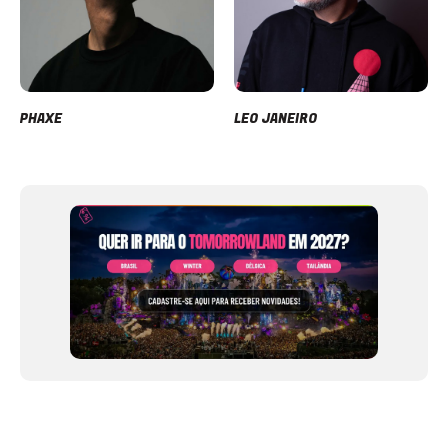
PHAXE
LEO JANEIRO
Item
1
of
12