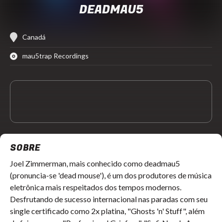
DEADMAU5
Canadá
mau5trap Recordings
SOBRE
Joel Zimmerman, mais conhecido como deadmau5
(pronuncia-se 'dead mouse'), é um dos produtores de música
eletrônica mais respeitados dos tempos modernos.
Desfrutando de sucesso internacional nas paradas com seu
single certificado como 2x platina, "Ghosts 'n' Stuff", além