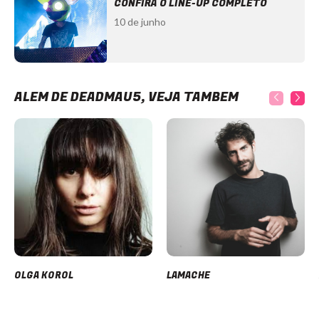
CONFIRA O LINE-UP COMPLETO
10 de junho
ALÉM DE DEADMAU5, VEJA TAMBÉM
OLGA KOROL
LAMACHE
Item
1
of
12