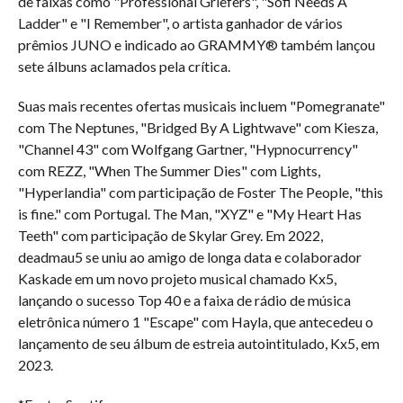
de faixas como "Professional Griefers", "Sofi Needs A
Ladder" e "I Remember", o artista ganhador de vários
prêmios JUNO e indicado ao GRAMMY® também lançou
sete álbuns aclamados pela crítica.
Suas mais recentes ofertas musicais incluem "Pomegranate"
com The Neptunes, "Bridged By A Lightwave" com Kiesza,
"Channel 43" com Wolfgang Gartner, "Hypnocurrency"
com REZZ, "When The Summer Dies" com Lights,
"Hyperlandia" com participação de Foster The People, "this
is fine." com Portugal. The Man, "XYZ" e "My Heart Has
Teeth" com participação de Skylar Grey. Em 2022,
deadmau5 se uniu ao amigo de longa data e colaborador
Kaskade em um novo projeto musical chamado Kx5,
lançando o sucesso Top 40 e a faixa de rádio de música
eletrônica número 1 "Escape" com Hayla, que antecedeu o
lançamento de seu álbum de estreia autointitulado, Kx5, em
2023.