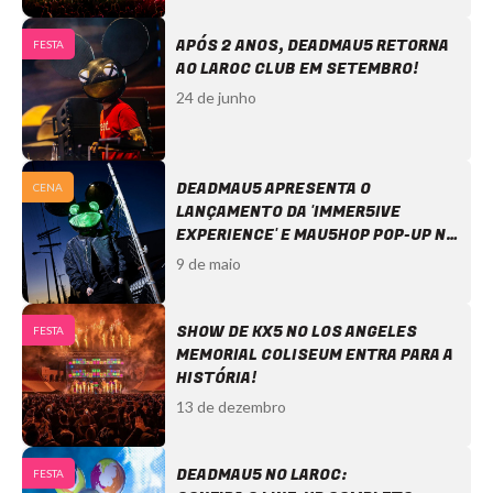
APÓS 2 ANOS, DEADMAU5 RETORNA
FESTA
AO LAROC CLUB EM SETEMBRO!
24 de junho
DEADMAU5 APRESENTA O
CENA
LANÇAMENTO DA 'IMMER5IVE
EXPERIENCE' E MAU5HOP POP-UP NA
AREA15 EM LAS VEGAS
9 de maio
SHOW DE KX5 NO LOS ANGELES
FESTA
MEMORIAL COLISEUM ENTRA PARA A
HISTÓRIA!
13 de dezembro
DEADMAU5 NO LAROC:
FESTA