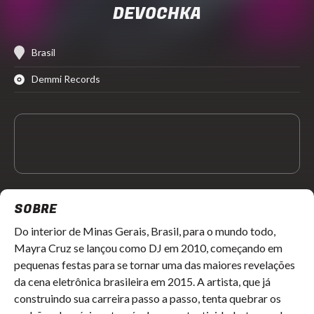
DEVOCHKA
Brasil
Demmi Records
SOBRE
Do interior de Minas Gerais, Brasil, para o mundo todo,
Mayra Cruz se lançou como DJ em 2010, começando em
pequenas festas para se tornar uma das maiores revelações
da cena eletrônica brasileira em 2015. A artista, que já
construindo sua carreira passo a passo, tenta quebrar os