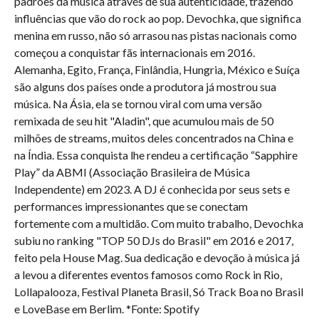
padrões da música através de sua autenticidade, trazendo
influências que vão do rock ao pop. Devochka, que significa
menina em russo, não só arrasou nas pistas nacionais como
começou a conquistar fãs internacionais em 2016.
Alemanha, Egito, França, Finlândia, Hungria, México e Suíça
são alguns dos países onde a produtora já mostrou sua
música. Na Ásia, ela se tornou viral com uma versão
remixada de seu hit "Aladin", que acumulou mais de 50
milhões de streams, muitos deles concentrados na China e
na Índia. Essa conquista lhe rendeu a certificação “Sapphire
Play” da ABMI (Associação Brasileira de Música
Independente) em 2023. A DJ é conhecida por seus sets e
performances impressionantes que se conectam
fortemente com a multidão. Com muito trabalho, Devochka
subiu no ranking "TOP 50 DJs do Brasil" em 2016 e 2017,
feito pela House Mag. Sua dedicação e devoção à música já
a levou a diferentes eventos famosos como Rock in Rio,
Lollapalooza, Festival Planeta Brasil, Só Track Boa no Brasil
e LoveBase em Berlim. *Fonte: Spotify