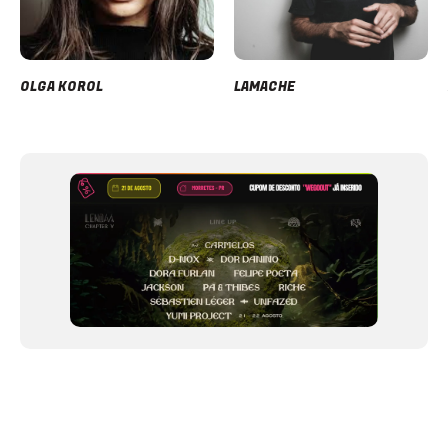
OLGA KOROL
LAMACHE
Item
1
of
12