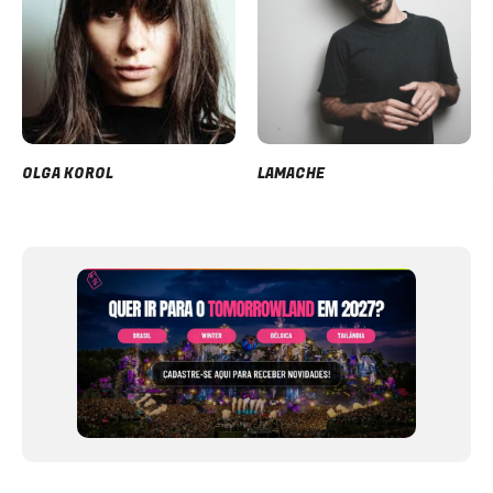
OLGA KOROL
LAMACHE
Item
1
of
12