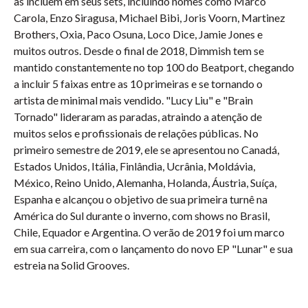
as incluem em seus sets, incluindo nomes como Marco 
Carola, Enzo Siragusa, Michael Bibi, Joris Voorn, Martinez 
Brothers, Oxia, Paco Osuna, Loco Dice, Jamie Jones e 
muitos outros. Desde o final de 2018, Dimmish tem se 
mantido constantemente no top 100 do Beatport, chegando 
a incluir 5 faixas entre as 10 primeiras e se tornando o 
artista de minimal mais vendido. "Lucy Liu" e "Brain 
Tornado" lideraram as paradas, atraindo a atenção de 
muitos selos e profissionais de relações públicas. No 
primeiro semestre de 2019, ele se apresentou no Canadá, 
Estados Unidos, Itália, Finlândia, Ucrânia, Moldávia, 
México, Reino Unido, Alemanha, Holanda, Áustria, Suíça, 
Espanha e alcançou o objetivo de sua primeira turnê na 
América do Sul durante o inverno, com shows no Brasil, 
Chile, Equador e Argentina. O verão de 2019 foi um marco 
em sua carreira, com o lançamento do novo EP "Lunar" e sua 
estreia na Solid Grooves.