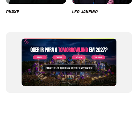
PHAXE
LEO JANEIRO
Item
1
of
12