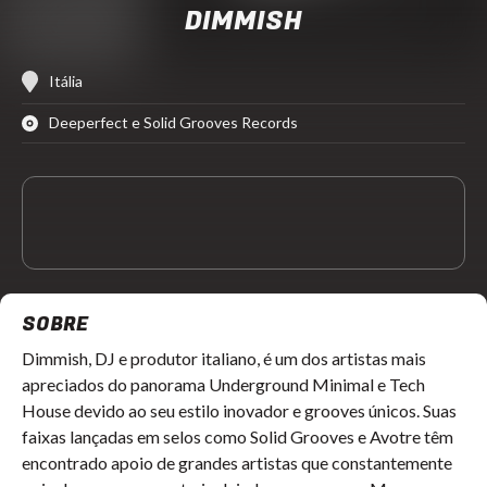
DIMMISH
Itália
Deeperfect e Solid Grooves Records
SOBRE
Dimmish, DJ e produtor italiano, é um dos artistas mais 
apreciados do panorama Underground Minimal e Tech 
House devido ao seu estilo inovador e grooves únicos. Suas 
faixas lançadas em selos como Solid Grooves e Avotre têm 
encontrado apoio de grandes artistas que constantemente 