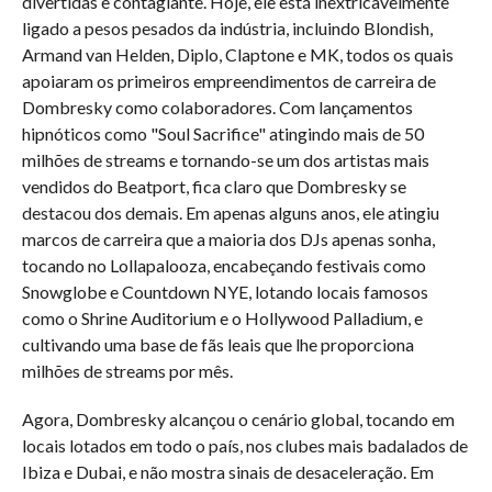
divertidas e contagiante. Hoje, ele está inextricavelmente
ligado a pesos pesados da indústria, incluindo Blondish,
Armand van Helden, Diplo, Claptone e MK, todos os quais
apoiaram os primeiros empreendimentos de carreira de
Dombresky como colaboradores. Com lançamentos
hipnóticos como "Soul Sacrifice" atingindo mais de 50
milhões de streams e tornando-se um dos artistas mais
vendidos do Beatport, fica claro que Dombresky se
destacou dos demais. Em apenas alguns anos, ele atingiu
marcos de carreira que a maioria dos DJs apenas sonha,
tocando no Lollapalooza, encabeçando festivais como
Snowglobe e Countdown NYE, lotando locais famosos
como o Shrine Auditorium e o Hollywood Palladium, e
cultivando uma base de fãs leais que lhe proporciona
milhões de streams por mês.
Agora, Dombresky alcançou o cenário global, tocando em
locais lotados em todo o país, nos clubes mais badalados de
Ibiza e Dubai, e não mostra sinais de desaceleração. Em