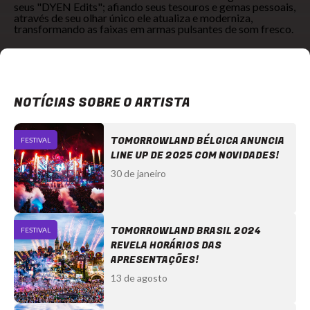
seus "DYEN Edits"; afiando seus tesouros e gemas pessoais,
através de seu olhar único ele atualiza e moderniza,
transformando as faixas em armas pulsantes de som fresco.
NOTÍCIAS SOBRE O ARTISTA
TOMORROWLAND BÉLGICA ANUNCIA
FESTIVAL
LINE UP DE 2025 COM NOVIDADES!
30 de janeiro
TOMORROWLAND BRASIL 2024
FESTIVAL
REVELA HORÁRIOS DAS
APRESENTAÇÕES!
13 de agosto