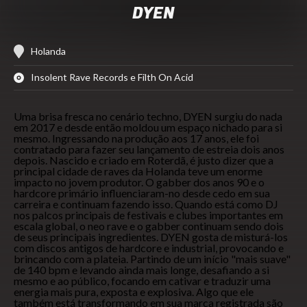
DYEN
Holanda
Insolent Rave Records e Filth On Acid
Uma brisa fresca no cenário techno, DYEN surgiu do nada
em 2017 e desde então moldou um espaço nichado para si
mesmo. Ingressando na produção aos 17 anos, ele foi
contratado para fazer seu lançamento de estreia dois anos
depois. Nascido e criado em Roterdã, é justo dizer que a
principal cidade de raves da Holanda teve um enorme
impacto no jovem produtor. O gabber dos anos 90 e o
hardcore primário influenciaram-no desde cedo em sua
carreira e continuam fazendo isso. Quando está como DJ
nos palcos principais de festivais e clubes importantes em
escala global, o neo rave e o gabber continuam sendo dois
de seus principais ingredientes. DYEN gosta de misturá-los
com discos antigos de hardcore e industrial, provocando e
brincando com a plateia. Partindo de um início "mais suave"
de 140 bpm e levando ainda mais longe, desafiando a si
mesmo e ao público, focando em cativar e traduzir uma
energia mais pura, exposta e explosiva. Algo que ele
também está transformando em sua marca registrada são