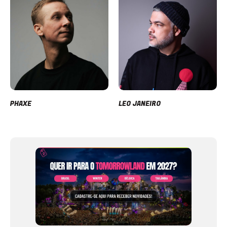
PHAXE
LEO JANEIRO
Item
1
of
12